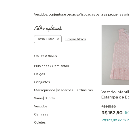
Vestidos, conjuntos e peças sofisticadas para as pequenas pri
Filtro aplicado
Limpar filtros
Rosa Claro
CATEGORIAS
Blusinhas / Camisetas
Calças
Conjuntos
Macaquinhos | Macacões | Jardineiras
Vestido Infant
Estampa de Bo
Saias | Shorts
Vestidos
R$365,60
R$182,80
5
Camisas
R$177,32
com
P
Coletes