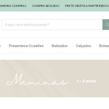
RA COMPRA |
COMPRA SEGURA |
FRETE GRÁTIS A PARTIR R$500,00 |
s
Presentes e Ocasiões
Batizados
Calçados
Bolsa