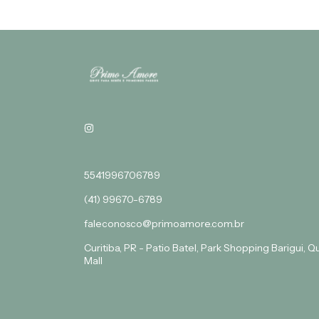
5541996706789
(41) 99670-6789
faleconosco@primoamore.com.br
Curitiba, PR - Patio Batel, Park Shopping Barigui, 
Mall