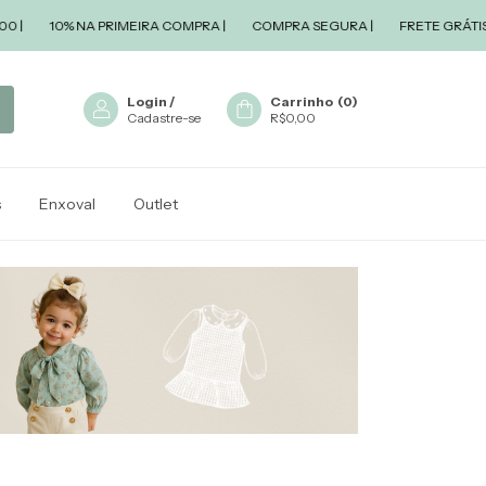
10% NA PRIMEIRA COMPRA |
COMPRA SEGURA |
FRETE GRÁTIS A PAR
Login
/
Carrinho
(
0
)
Cadastre-se
R$0,00
s
Enxoval
Outlet