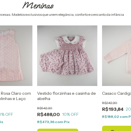
Meninas
ncesas. Modelos exclusivos que unem elegância, conforto e o encanto da infância
il Rosa Claro com
Vestido florzinhas e casinha de
Casaco Cardig
linhas e Laço
abelha
R$242,30
R$542,30
R$193,84
2
R$488,00
0
% OFF
10
% OFF
R$188,02
com
P
ix
R$473,36
com
Pix