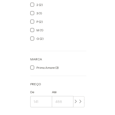
2 (2)
3 (1)
P (2)
M (1)
G (2)
MARCA
Primo Amore (3)
PREÇO
De
Até