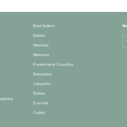
Best Sellers
Ne
Bebês
Meninas
Meninos
Presentes e Ocasiões
Batizados
Calçados
Bolsas
Quadrata
Enxoval
Outlet