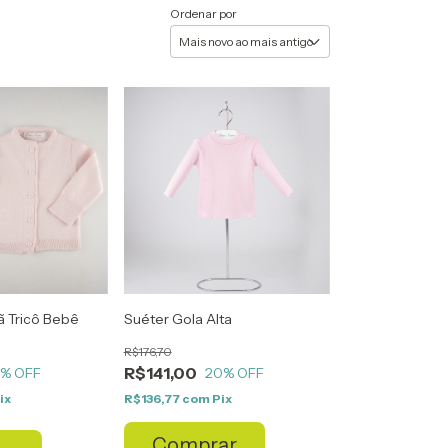
Ordenar por
ã Tricô Bebê
Suéter Gola Alta
R$176,70
R$141,00
0
% OFF
20
% OFF
ix
R$136,77
com
Pix
Comprar