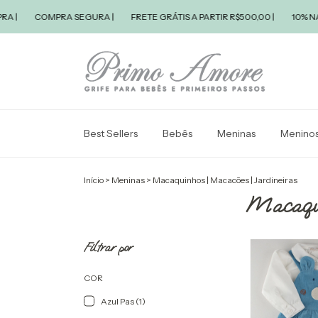
COMPRA SEGURA |
FRETE GRÁTIS A PARTIR R$500,00 |
10% NA PR
Best Sellers
Bebês
Meninas
Menino
Início
>
Meninas
>
Macaquinhos | Macacões | Jardineiras
Macaqui
Filtrar por
COR
Azul Pas (1)