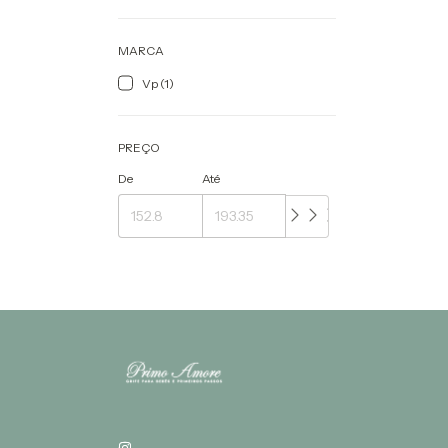
MARCA
Vp (1)
PREÇO
De
Até