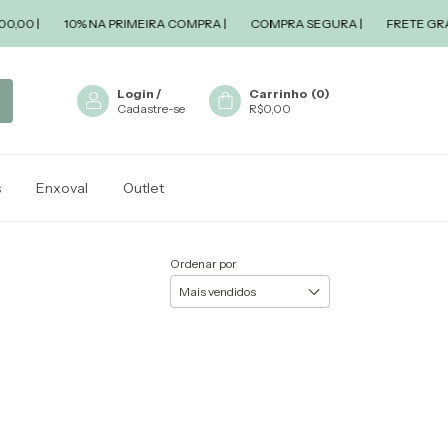
0 |
10% NA PRIMEIRA COMPRA |
COMPRA SEGURA |
FRETE GRÁTIS 
Login
/
Carrinho
(
0
)
Cadastre-se
R$0,00
s
Enxoval
Outlet
Ordenar por