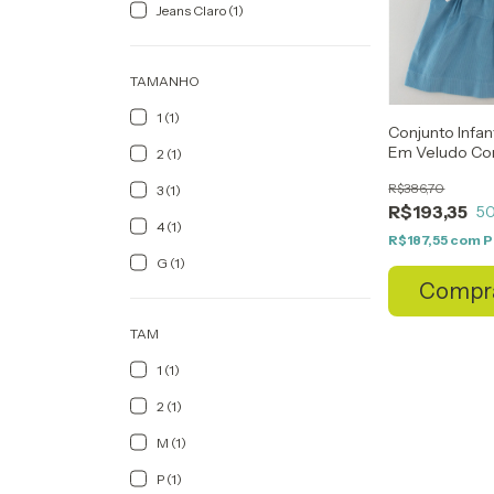
Jeans Claro (1)
TAMANHO
1 (1)
Conjunto Infan
Em Veludo Co
2 (1)
Boneca
R$386,70
3 (1)
R$193,35
5
4 (1)
R$187,55
com
P
G (1)
Compr
TAM
1 (1)
2 (1)
M (1)
P (1)