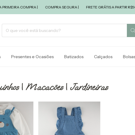
IMEIRA COMPRA |
COMPRA SEGURA |
FRETE GRÁTIS A PARTIR R$500,0
s
Presentes e Ocasiões
Batizados
Calçados
Bolsa
nhos | Macacões | Jardineiras