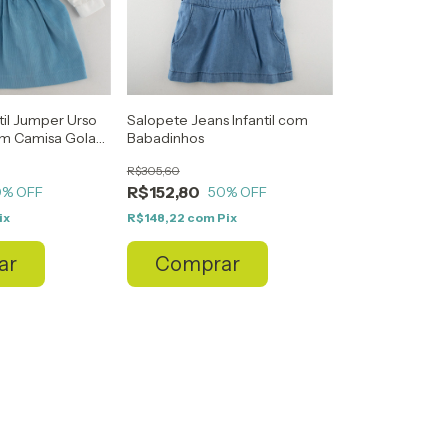
til Jumper Urso
Salopete Jeans Infantil com
m Camisa Gola
Babadinhos
R$305,60
R$152,80
0
% OFF
50
% OFF
ix
R$148,22
com
Pix
ar
Comprar