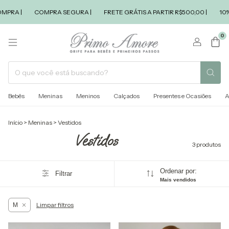
PRA |
COMPRA SEGURA |
FRETE GRÁTIS A PARTIR R$500,00 |
10% 
0
Bebês
Meninas
Meninos
Calçados
Presentes e Ocasiões
A
Início
>
Meninas
>
Vestidos
Vestidos
3 produtos
Ordenar por:
Filtrar
Mais vendidos
Limpar filtros
M