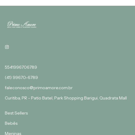
5541996706789
(41) 99670-6789
faleconosco@primoamore.com.br
Curitiba, PR - Patio Batel, Park Shopping Barigui, Quadrata Mall
Best Sellers
Bebês
Meninas