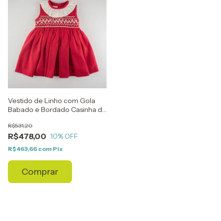
Vestido de Linho com Gola
Babado e Bordado Casinha de
Abelha
R$531,20
R$478,00
10
% OFF
R$463,66
com
Pix
Comprar