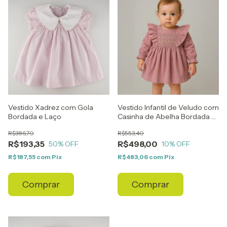
Vestido Xadrez com Gola
Vestido Infantil de Veludo com
Bordada e Laço
Casinha de Abelha Bordada e
Babados
R$386,70
R$553,40
R$193,35
R$498,00
50
% OFF
10
% OFF
R$187,55
com
Pix
R$483,06
com
Pix
Comprar
Comprar