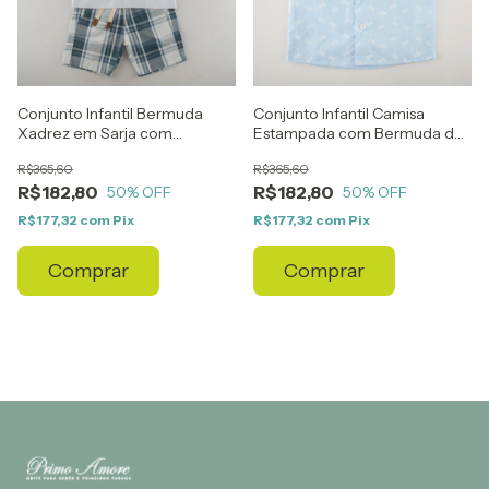
Conjunto Infantil Bermuda
Conjunto Infantil Camisa
Xadrez em Sarja com
Estampada com Bermuda de
Camiseta Estampada
Sarja
R$365,60
R$365,60
R$182,80
R$182,80
50
% OFF
50
% OFF
R$177,32
com
Pix
R$177,32
com
Pix
Comprar
Comprar