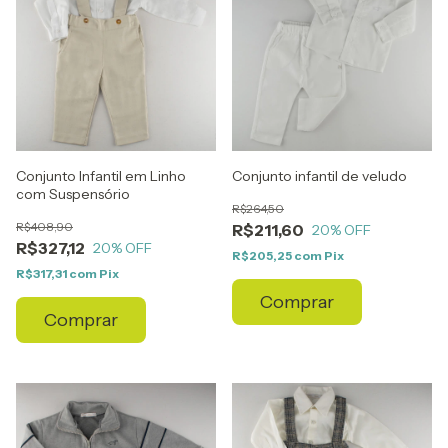
Conjunto Infantil em Linho
Conjunto infantil de veludo
com Suspensório
R$264,50
R$408,90
R$211,60
20
% OFF
R$327,12
20
% OFF
R$205,25
com
Pix
R$317,31
com
Pix
Comprar
Comprar