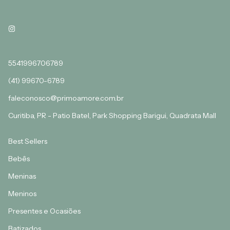
5541996706789
(41) 99670-6789
faleconosco@primoamore.com.br
Curitiba, PR - Patio Batel, Park Shopping Barigui, Quadrata Mall
Best Sellers
Bebês
Meninas
Meninos
Presentes e Ocasiões
Batizados