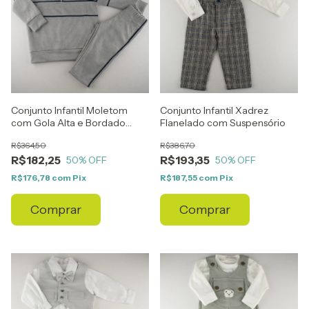
Conjunto Infantil Moletom
Conjunto Infantil Xadrez
com Gola Alta e Bordado
Flanelado com Suspensório
Cachorrinho
R$364,50
R$386,70
R$182,25
R$193,35
50
% OFF
50
% OFF
R$176,78
com
Pix
R$187,55
com
Pix
Comprar
Comprar