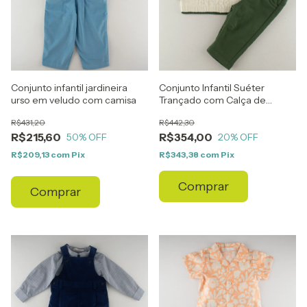
Conjunto infantil jardineira
Conjunto Infantil Suéter
urso em veludo com camisa
Trançado com Calça de
Moletom
R$431,20
R$442,30
R$215,60
R$354,00
50
% OFF
20
% OFF
R$209,13
com
Pix
R$343,38
com
Pix
Comprar
Comprar