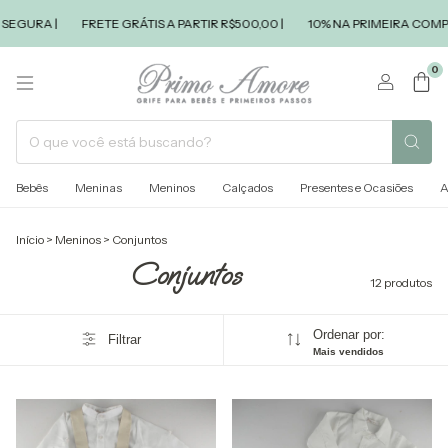
URA |
FRETE GRÁTIS A PARTIR R$500,00 |
10% NA PRIMEIRA COMPRA |
0
Bebês
Meninas
Meninos
Calçados
Presentes e Ocasiões
A
Início
>
Meninos
>
Conjuntos
Conjuntos
12 produtos
Ordenar por:
Filtrar
Mais vendidos