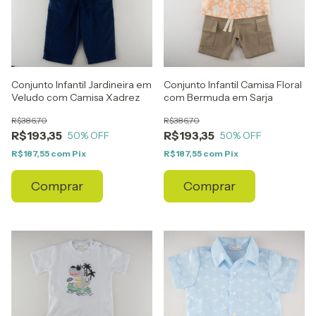
Conjunto Infantil Jardineira em
Conjunto Infantil Camisa Floral
Veludo com Camisa Xadrez
com Bermuda em Sarja
R$386,70
R$386,70
R$193,35
R$193,35
50
% OFF
50
% OFF
R$187,55
com
Pix
R$187,55
com
Pix
Comprar
Comprar