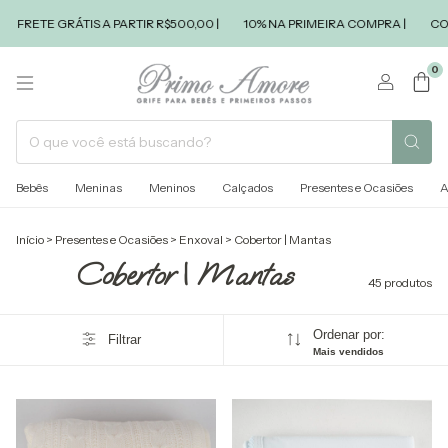
IS A PARTIR R$500,00 |
10% NA PRIMEIRA COMPRA |
COMPRA SEGURA
0
Bebês
Meninas
Meninos
Calçados
Presentes e Ocasiões
A
Início
>
Presentes e Ocasiões
>
Enxoval
>
Cobertor | Mantas
Cobertor | Mantas
45 produtos
Ordenar por:
Filtrar
Mais vendidos