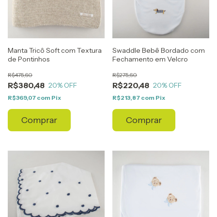
Manta Tricô Soft com Textura
Swaddle Bebê Bordado com
de Pontinhos
Fechamento em Velcro
R$475,60
R$275,60
R$380,48
R$220,48
20
% OFF
20
% OFF
R$369,07
com
Pix
R$213,87
com
Pix
Comprar
Comprar