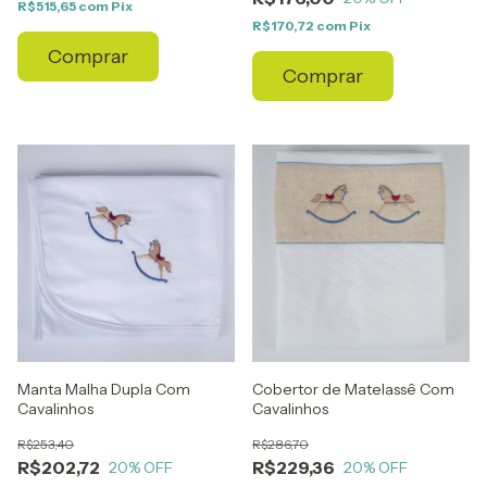
R$515,65
com
Pix
R$170,72
com
Pix
Comprar
Comprar
Manta Malha Dupla Com
Cobertor de Matelassê Com
Cavalinhos
Cavalinhos
R$253,40
R$286,70
R$202,72
R$229,36
20
% OFF
20
% OFF