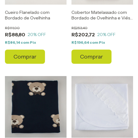
Cueiro Flanelado com
Cobertor Matelassado com
Bordado de Ovelhinha
Bordado de Ovelhinha e Viés
Creme
R$111,00
R$253,40
R$88,80
R$202,72
20
% OFF
20
% OFF
R$86,14
com
Pix
R$196,64
com
Pix
Comprar
Comprar