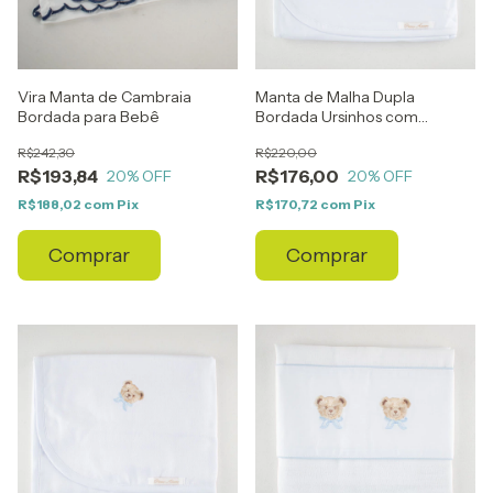
Vira Manta de Cambraia
Manta de Malha Dupla
Bordada para Bebê
Bordada Ursinhos com
Cachecol Azul
R$242,30
R$220,00
R$193,84
R$176,00
20
% OFF
20
% OFF
R$188,02
com
Pix
R$170,72
com
Pix
Comprar
Comprar