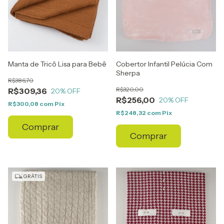
Manta de Tricô Lisa para Bebê
Cobertor Infantil Pelúcia Com
Sherpa
R$386,70
R$320,00
R$309,36
20
% OFF
R$256,00
20
% OFF
R$300,08
com
Pix
R$248,32
com
Pix
Comprar
Comprar
GRÁTIS