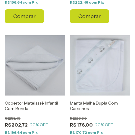
R$196,64
com
Pix
R$222,48
com
Pix
Comprar
Comprar
Cobertor Matelassê Infantil
Manta Malha Dupla Com
Com Renda
Carrinhos
R$253,40
R$220,00
R$202,72
R$176,00
20
% OFF
20
% OFF
R$196,64
com
Pix
R$170,72
com
Pix