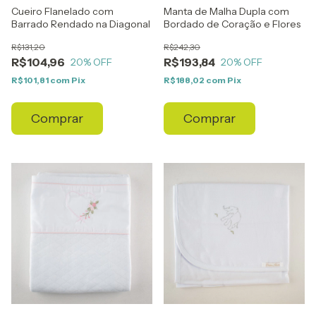
Cueiro Flanelado com
Manta de Malha Dupla com
Barrado Rendado na Diagonal
Bordado de Coração e Flores
R$131,20
R$242,30
R$104,96
R$193,84
20
% OFF
20
% OFF
R$101,81
com
Pix
R$188,02
com
Pix
Comprar
Comprar