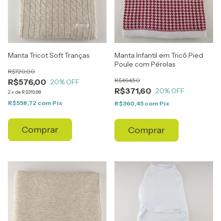
Manta Tricot Soft Tranças
Manta Infantil em Tricô Pied
Poule com Pérolas
R$720,00
R$464,50
R$576,00
20
% OFF
R$371,60
20
% OFF
2
x
de
R$319,68
R$558,72
com
Pix
R$360,45
com
Pix
Comprar
Comprar