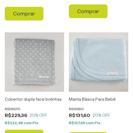
Comprar
Comprar
Cobertor dupla face bolinhas
Manta Básica Para Bebê
R$286,70
R$164,50
R$229,36
R$131,60
20
% OFF
20
% OFF
R$222,48
com
Pix
R$127,65
com
Pix