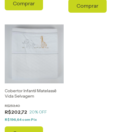
Comprar
Comprar
Cobertor Infantil Matelassê
Vida Selvagem
R$253,40
R$202,72
20
% OFF
R$196,64
com
Pix