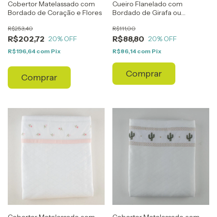
Cobertor Matelassado com
Cueiro Flanelado com
Bordado de Coração e Flores
Bordado de Girafa ou
Elefante
R$253,40
R$111,00
R$202,72
R$88,80
20
% OFF
20
% OFF
R$196,64
com
Pix
R$86,14
com
Pix
Comprar
Comprar
Cobertor Matelassado com
Cobertor Matelassado com