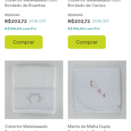
Bordado de Rosinhas
Bordado de Cactos
R$253,40
R$253,40
R$202,72
R$202,72
20
% OFF
20
% OFF
R$196,64
com
Pix
R$196,64
com
Pix
Comprar
Comprar
Cobertor Matelassado
Manta de Malha Dupla