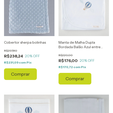
Cobertor sherpa bolinhas
Manta de Malha Dupla
Bordada Balão Azul entre
R$297,80
Nuvens
R$220,00
R$238,24
20
% OFF
R$176,00
20
% OFF
R$231,09
com
Pix
R$170,72
com
Pix
Comprar
Comprar