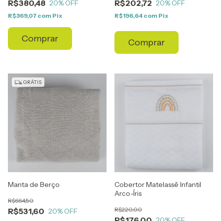
R$380,48
R$202,72
20
% OFF
20
% OFF
R$369,07
com
Pix
R$196,64
com
Pix
Comprar
Comprar
GRÁTIS
Manta de Berço
Cobertor Matelassê Infantil
Arco-Íris
R$664,50
R$220,00
R$531,60
20
% OFF
R$176,00
20
% OFF