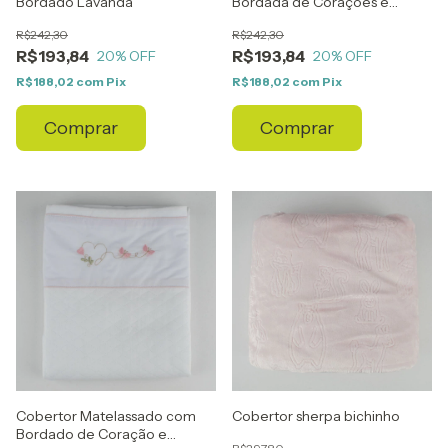
Bordado Lavanda
Bordada de Corações e
Borboletas
R$242,30
R$242,30
R$193,84
R$193,84
20
% OFF
20
% OFF
R$188,02
com
Pix
R$188,02
com
Pix
Comprar
Comprar
Cobertor Matelassado com
Cobertor sherpa bichinho
Bordado de Coração e