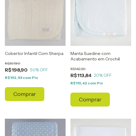
Cobertor Infantil Com Sherpa
Manta Suedine com
Acabamento em Crochê
R$397,80
R$142,30
R$198,90
50
% OFF
R$113,84
20
% OFF
R$192,93
com
Pix
R$110,42
com
Pix
Comprar
Comprar