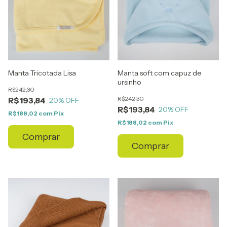
Manta Tricotada Lisa
Manta soft com capuz de
ursinho
R$242,30
R$242,30
R$193,84
20
% OFF
R$193,84
20
% OFF
R$188,02
com
Pix
R$188,02
com
Pix
Comprar
Comprar