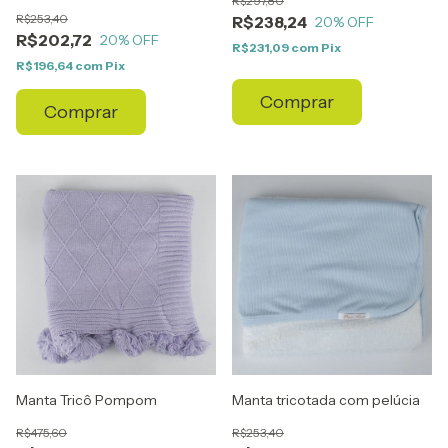
R$297,80
Borboletas
R$253,40
R$238,24
20
% OFF
R$202,72
20
% OFF
R$231,09
com
Pix
R$196,64
com
Pix
Comprar
Comprar
Manta Tricô Pompom
Manta tricotada com pelúcia
R$475,60
R$253,40