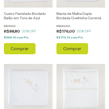
Cueiro Flanelado Bordado
Manta de Malha Dupla
Balão em Tons de Azul
Bordada Ovelhinha Correndo
no Pasto
R$111,00
R$220,00
R$88,80
R$176,00
20
% OFF
20
% OFF
R$86,14
com
Pix
R$170,72
com
Pix
Comprar
Comprar