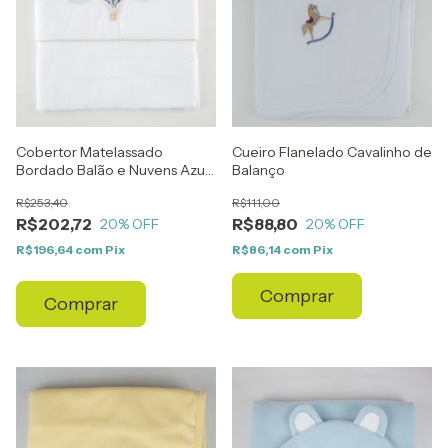
Cobertor Matelassado
Cueiro Flanelado Cavalinho de
Bordado Balão e Nuvens Azul
Balanço
com Viés Creme
R$253,40
R$111,00
R$202,72
R$88,80
20
% OFF
20
% OFF
R$196,64
com
Pix
R$86,14
com
Pix
Comprar
Comprar