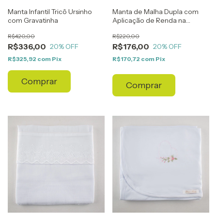
Manta Infantil Tricô Ursinho
Manta de Malha Dupla com
com Gravatinha
Aplicação de Renda na
Diagonal
R$420,00
R$220,00
R$336,00
R$176,00
20
% OFF
20
% OFF
R$325,92
com
Pix
R$170,72
com
Pix
Comprar
Comprar