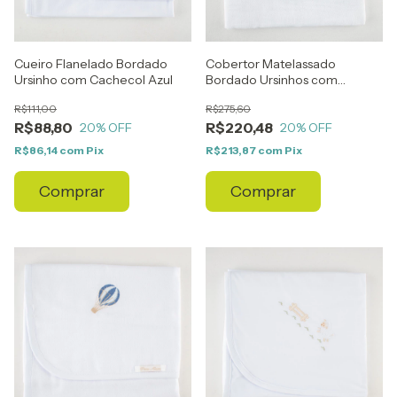
Cueiro Flanelado Bordado
Cobertor Matelassado
Ursinho com Cachecol Azul
Bordado Ursinhos com
Cachecol Azul
R$111,00
R$275,60
R$88,80
R$220,48
20
% OFF
20
% OFF
R$86,14
com
Pix
R$213,87
com
Pix
Comprar
Comprar