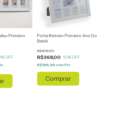
'Meu Primeiro
Porta Retrato Primeiro Ano Do
Bebê
R$408,90
R$368,00
0
% OFF
10
% OFF
ix
R$356,96
com
Pix
Comprar
ar