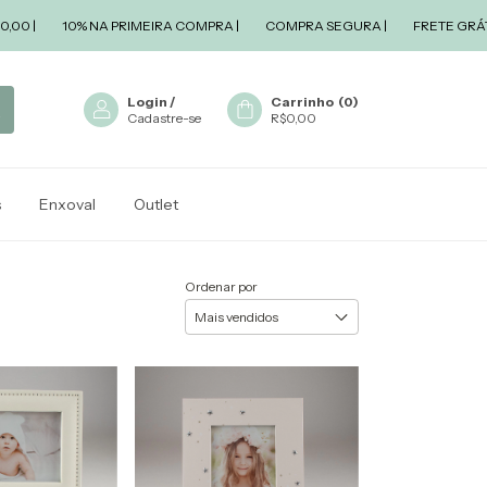
|
10% NA PRIMEIRA COMPRA |
COMPRA SEGURA |
FRETE GRÁTIS A 
Login
/
Carrinho
(
0
)
Cadastre-se
R$0,00
s
Enxoval
Outlet
Ordenar por