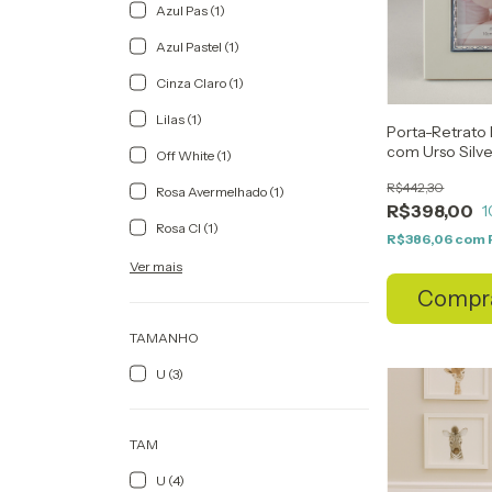
Azul Pas (1)
Azul Pastel (1)
Cinza Claro (1)
Lilas (1)
Porta-Retrato 
com Urso Silve
Off White (1)
R$442,30
Rosa Avermelhado (1)
R$398,00
1
Rosa Cl (1)
R$386,06
com
Ver mais
Compr
TAMANHO
U (3)
TAM
U (4)