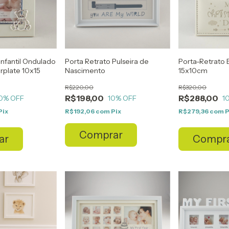
Infantil Ondulado
Porta Retrato Pulseira de
Porta-Retrato B
rplate 10x15
Nascimento
15x10cm
R$220,00
R$320,00
R$198,00
R$288,00
0
% OFF
10
% OFF
1
Pix
R$192,06
com
Pix
R$279,36
com
P
Comprar
ar
Compr