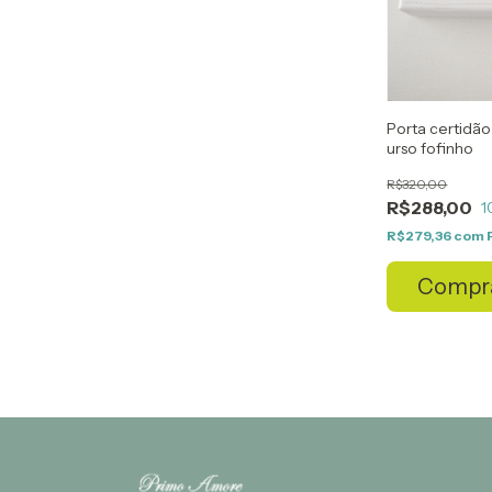
Porta certidã
urso fofinho
R$320,00
R$288,00
1
R$279,36
com
Compr