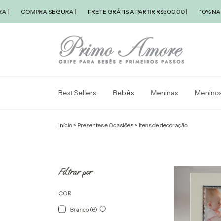
COMPRA SEGURA |
FRETE GRÁTIS A PARTIR R$500,00 |
10% NA PRI
Best Sellers
Bebês
Meninas
Menino
Início
>
Presentes e Ocasiões
>
Itens de decoração
Filtrar por
COR
Branco (6)