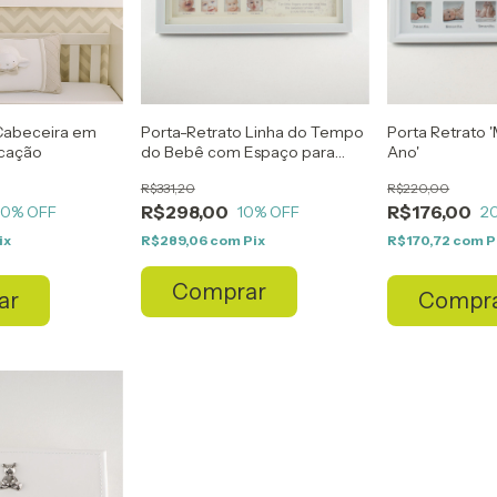
Cabeceira em
Porta-Retrato Linha do Tempo
Porta Retrato 
icação
do Bebê com Espaço para
Ano'
Foto da Mamãe
R$331,20
R$220,00
R$298,00
R$176,00
20
% OFF
10
% OFF
2
ix
R$289,06
com
Pix
R$170,72
com
P
Comprar
ar
Compr