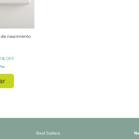
o de nascimento
0
% OFF
Pix
ar
Best Sellers
Ne