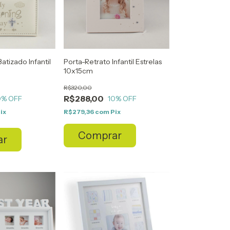
atizado Infantil
Porta-Retrato Infantil Estrelas
10x15cm
R$320,00
R$288,00
0
% OFF
10
% OFF
ix
R$279,36
com
Pix
Comprar
ar