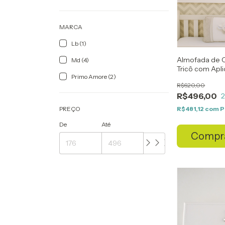
MARCA
Lb (1)
Almofada de 
Md (4)
Tricô com Apl
Primo Amore (2)
R$620,00
R$496,00
R$481,12
com
P
PREÇO
De
Até
Compr