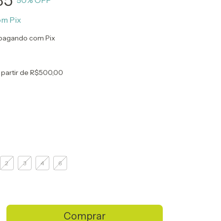
35
50
% OFF
om
Pix
pagando com Pix
 partir de
R$500,00
2
3
4
6