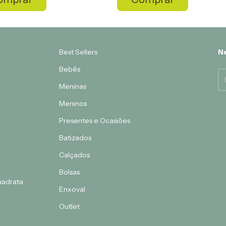
Best Sellers
Ne
Bebês
Meninas
Meninos
Presentes e Ocasiões
Batizados
Calçados
Bolsas
Quadrata
Enxoval
Outlet