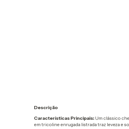
Descrição
Características Principais:
Um clássico che
em tricoline enrugada listrada traz leveza e 