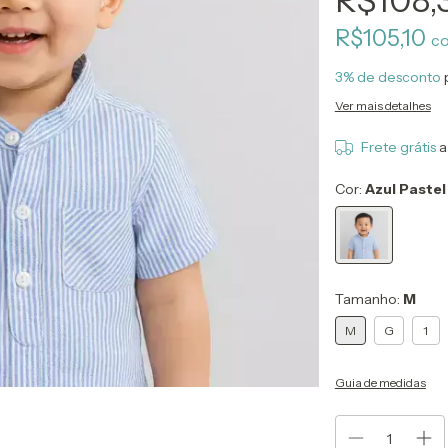
R$108,
R$105,10
c
3% de desconto
Ver mais detalhes
Frete grátis
a
Cor:
Azul Pastel
Tamanho:
M
M
G
1
Guia de medidas