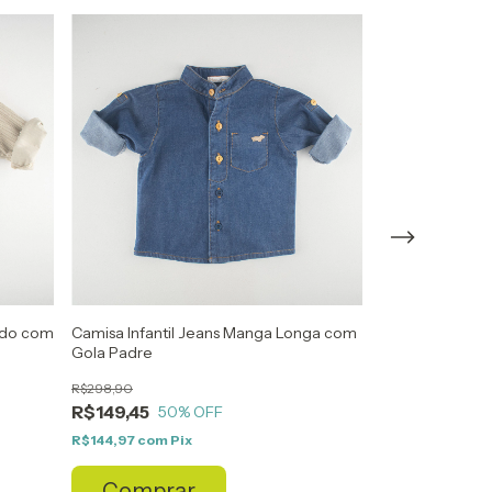
lado com
Camisa Infantil Jeans Manga Longa com
Camisa golfinh
Gola Padre
R$187,80
R$298,90
R$93,90
50
R$149,45
50
% OFF
R$91,08
com
Pix
R$144,97
com
Pix
Compra
Comprar