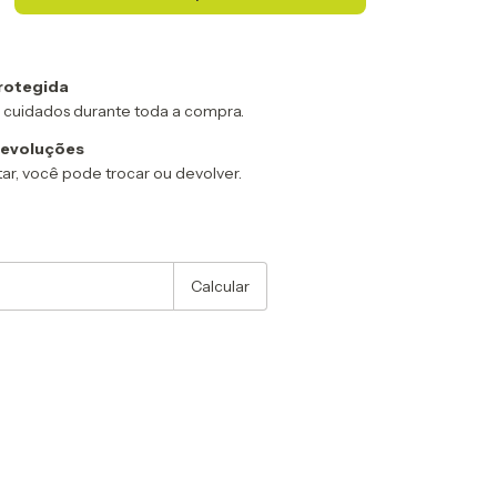
rotegida
 cuidados durante toda a compra.
devoluções
ar, você pode trocar ou devolver.
:
Alterar CEP
Calcular