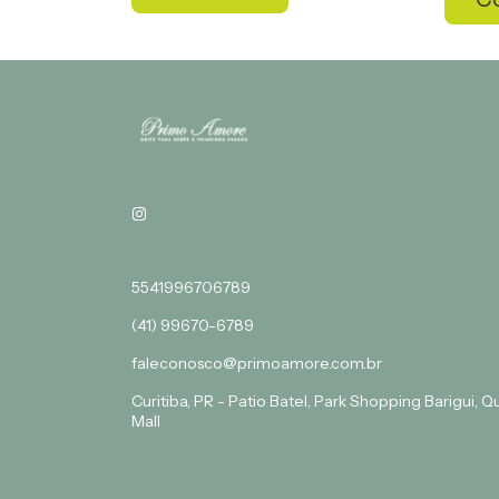
5541996706789
(41) 99670-6789
faleconosco@primoamore.com.br
Curitiba, PR - Patio Batel, Park Shopping Barigui, 
Mall