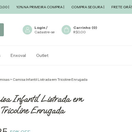
10% NA PRIMEIRA COMPRA |
COMPRA SEGURA |
FRETE GRÁTIS A PA
Login
/
Carrinho
(
0
)
Cadastre-se
R$0,00
s
Enxoval
Outlet
misas
>
Camisa Infantil Listrada em Tricoline Enrugada
sa Infantil Listrada em
Tricoline Enrugada