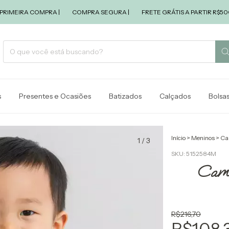
IRA COMPRA |
COMPRA SEGURA |
FRETE GRÁTIS A PARTIR R$500,00 |
s
Presentes e Ocasiões
Batizados
Calçados
Bolsa
Início
>
Meninos
>
Ca
1
/
3
SKU:
5152584M
Cami
R$216,70