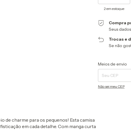
2
em estoque
Compra p
Seus dados
Trocas e 
Se não gost
Entregas para o CEP
Meios de envio
Não sei meu CEP
io de charme para os pequenos! Esta camisa
sofisticação em cada detalhe. Com manga curta