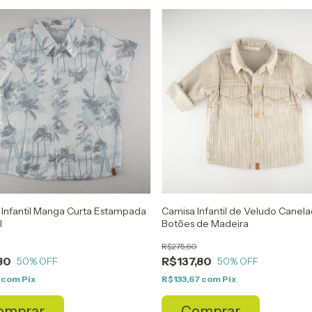
Infantil Manga Curta Estampada
Camisa Infantil de Veludo Cane
l
Botões de Madeira
R$275,60
80
R$137,80
50
% OFF
50
% OFF
7
com
Pix
R$133,67
com
Pix
omprar
Comprar