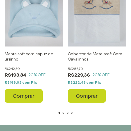
Manta soft com capuz de
Cobertor de Matelassê Com
ursinho
Cavalinhos
R$242,30
R$286,70
R$193,84
R$229,36
20
% OFF
20
% OFF
R$188,02
com
Pix
R$222,48
com
Pix
Comprar
Comprar