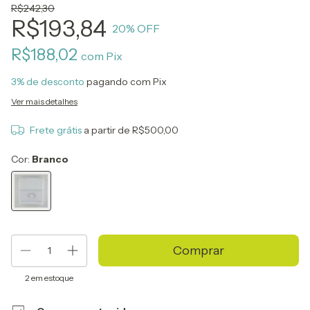
R$242,30
R$193,84
20
% OFF
R$188,02
com
Pix
3% de desconto
pagando com Pix
Ver mais detalhes
Frete grátis
a partir de
R$500,00
Cor:
Branco
2
em estoque