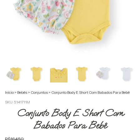
Início
>
Bebês
>
Conjuntos
>
Conjunto Body E Short Com Babados Para Bebê
SKU:
5141711M
Conjunto Body E Short Com
Babados Para Bebê
R$164,50