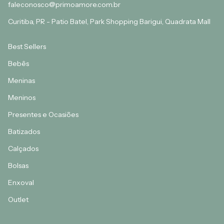
faleconosco@primoamore.com.br
Curitiba, PR - Patio Batel, Park Shopping Barigui, Quadrata Mall
Best Sellers
Bebês
Meninas
Meninos
Presentes e Ocasiões
Batizados
Calçados
Bolsas
Enxoval
Outlet