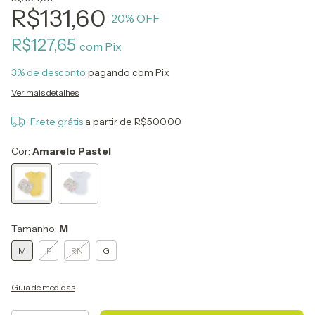
R$131,60
20
% OFF
R$127,65
com
Pix
3% de desconto
pagando com Pix
Ver mais detalhes
Frete grátis
a partir de
R$500,00
Cor:
Amarelo Pastel
Tamanho:
M
M
P
RN
G
Guia de medidas