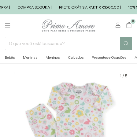
A |
COMPRA SEGURA |
FRETE GRÁTIS A PARTIR R$500,00 |
10% NA
0
Bebês
Meninas
Meninos
Calçados
Presentes e Ocasiões
A
1
/
5