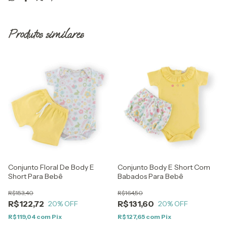
Produtos similares
Conjunto Floral De Body E
Conjunto Body E Short Com
Short Para Bebê
Babados Para Bebê
R$153,40
R$164,50
R$122,72
R$131,60
20
% OFF
20
% OFF
R$119,04
com
Pix
R$127,65
com
Pix