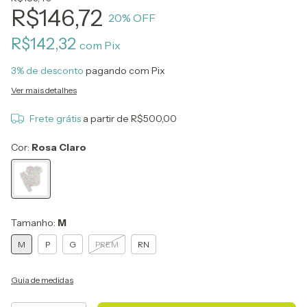
R$146,72
20
% OFF
R$142,32
com
Pix
3% de desconto
pagando com Pix
Ver mais detalhes
Frete grátis
a partir de
R$500,00
Cor:
Rosa Claro
Tamanho:
M
M
P
G
PREM
RN
Guia de medidas