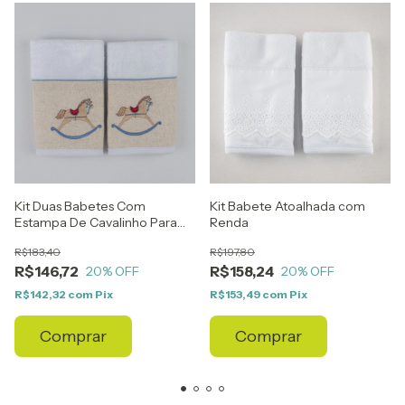
Kit Duas Babetes Com
Kit Babete Atoalhada com
Estampa De Cavalinho Para
Renda
Enxoval
R$183,40
R$197,80
R$146,72
R$158,24
20
% OFF
20
% OFF
R$142,32
com
Pix
R$153,49
com
Pix
Comprar
Comprar