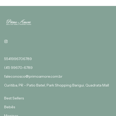
5541996706789
(41) 99670-6789
faleconosco@primoamore.com.br
Curitiba, PR - Patio Batel, Park Shopping Barigui, Quadrata Mall
Best Sellers
Bebês
Meninas