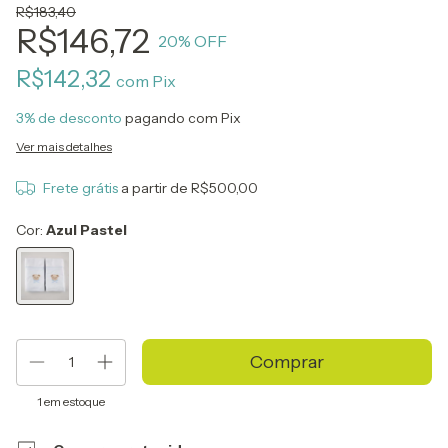
R$183,40
R$146,72
20
% OFF
R$142,32
com
Pix
3% de desconto
pagando com Pix
Ver mais detalhes
Frete grátis
a partir de
R$500,00
Cor:
Azul Pastel
1
em estoque