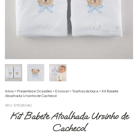
Início
>
Presentes e Ocasiões
>
Enxoval
>
Toalhas de boca
>
Kit Babete
Atoalhada Ursinho de Cachecol
SKU:
5152804U
Kit Babete Atoalhada Ursinho de
Cachecol