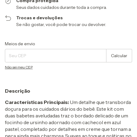
Compra protegida
Seus dados cuidados durante toda a compra.
Trocas e devoluções
Se não gostar, você pode trocar ou devolver.
Entregas para o CEP:
Alterar CEP
Meios de envio
Calcular
Não sei meu CEP
Descrição
Características Principais:
Um detalhe que transborda
doçura para os cuidados diários do bebê. Este kit com
duas babetes aveludadas traz o bordado delicado de um
focinho de ursinho adornado com cachecol em azul
pastel, completado por detalhes em creme que tornam a
peça ainda mais charmosa. Suaves ao toque e práticas no