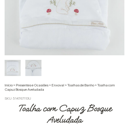
Início
>
Presentes e Ocasiões
>
Enxoval
>
Toalhas de Banho
>
Toalha com
Capuz Bosque Aveludada
SKU:
514767113U
Toalha com Capuz Bosque
Aveludada