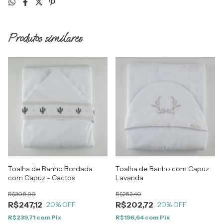
Produtos similares
Toalha de Banho Bordada
Toalha de Banho com Capuz
com Capuz - Cactos
Lavanda
R$308,90
R$253,40
R$247,12
R$202,72
20
% OFF
20
% OFF
R$239,71
com
Pix
R$196,64
com
Pix