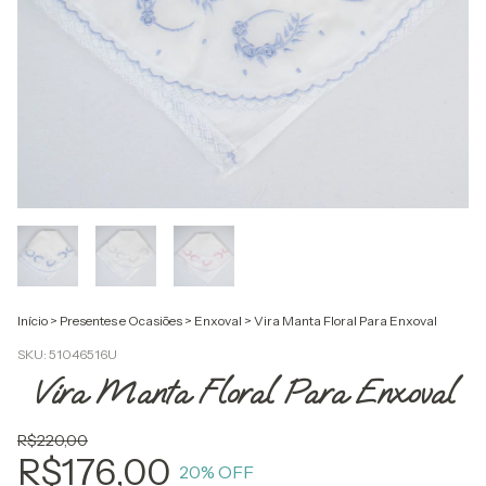
Início
>
Presentes e Ocasiões
>
Enxoval
>
Vira Manta Floral Para Enxoval
SKU:
51046516U
Vira Manta Floral Para Enxoval
R$220,00
R$176,00
20
% OFF