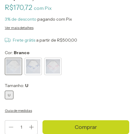
R$170,72
com
Pix
3% de desconto
pagando com Pix
Ver mais detalhes
Frete grátis
a partir de
R$500,00
Cor:
Branco
Tamanho:
U
U
Guia de medidas