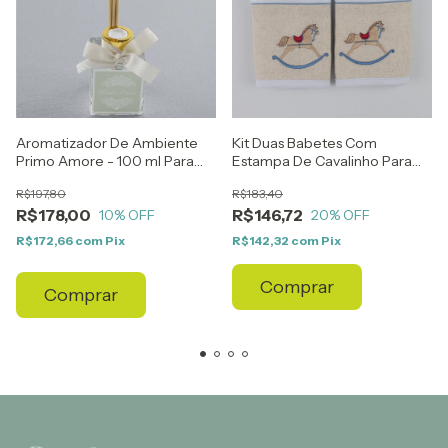
Kit Duas Babetes Com
Aromatizador De Ambiente
Estampa De Cavalinho Para
Primo Amore - 100 ml Para
Enxoval
Enxoval
R$183,40
R$197,80
R$146,72
R$178,00
20
% OFF
10
% OFF
R$142,32
com
Pix
R$172,66
com
Pix
Comprar
Comprar