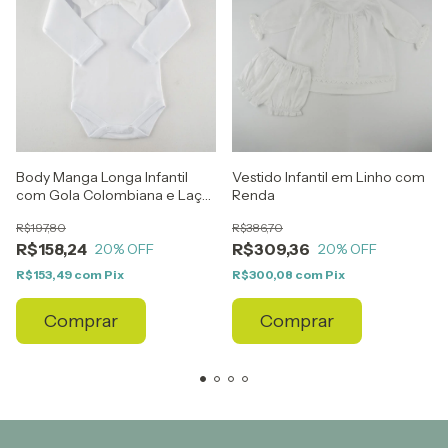
Body Manga Longa Infantil
Vestido Infantil em Linho com
com Gola Colombiana e Laço
Renda
Grande
R$197,80
R$386,70
R$158,24
R$309,36
20
% OFF
20
% OFF
R$153,49
com
Pix
R$300,08
com
Pix
Comprar
Comprar