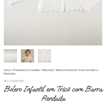
Início
>
Presentes e Ocasiões
>
Batizado
>
Bolero Infantil em Tricô com Barra
Rendada
SKU:
51532116P
Bolero Infantil em Tricô com Barra
Rendada