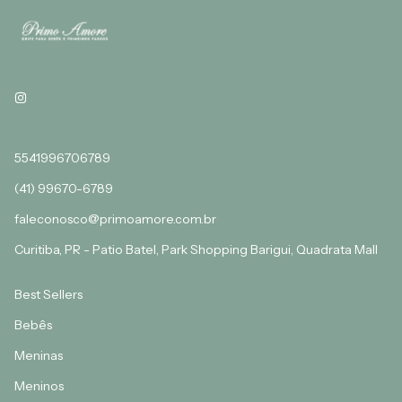
5541996706789
(41) 99670-6789
faleconosco@primoamore.com.br
Curitiba, PR - Patio Batel, Park Shopping Barigui, Quadrata Mall
Best Sellers
Bebês
Meninas
Meninos