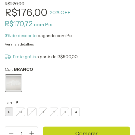
R$220,00
R$176,00
20
% OFF
R$170,72
com
Pix
3% de desconto
pagando com Pix
Ver mais detalhes
Frete grátis
a partir de
R$500,00
Cor:
BRANCO
Tam:
P
P
M
G
1
2
3
4