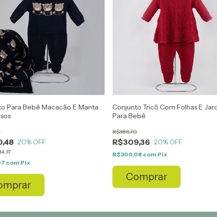
to Para Bebê Macacão E Manta
Conjunto Tricô Com Folhas E Jard
sos
Para Bebê
0
R$386,70
,48
R$309,36
20
% OFF
20
% OFF
44,37
R$300,08
com
Pix
87
com
Pix
Comprar
omprar