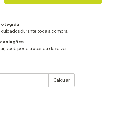
rotegida
 cuidados durante toda a compra.
devoluções
ar, você pode trocar ou devolver.
:
Alterar CEP
Calcular