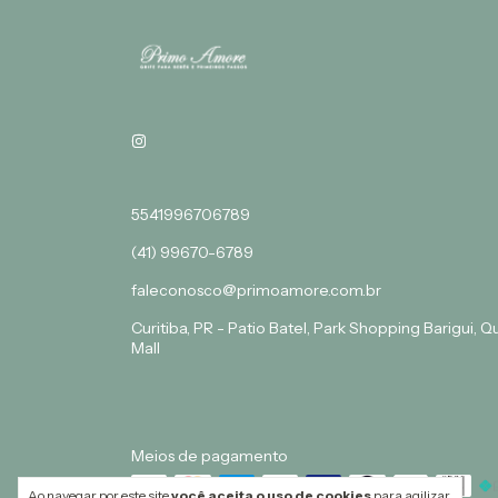
5541996706789
(41) 99670-6789
faleconosco@primoamore.com.br
Curitiba, PR - Patio Batel, Park Shopping Barigui, 
Mall
Meios de pagamento
Ao navegar por este site
você aceita o uso de cookies
para agilizar