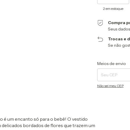
2
em estoque
Compra p
Seus dados
Trocas e 
Se não gost
Entregas para o CEP
Meios de envio
Não sei meu CEP
 é um encanto só para o bebê! O vestido
delicados bordados de flores que trazem um