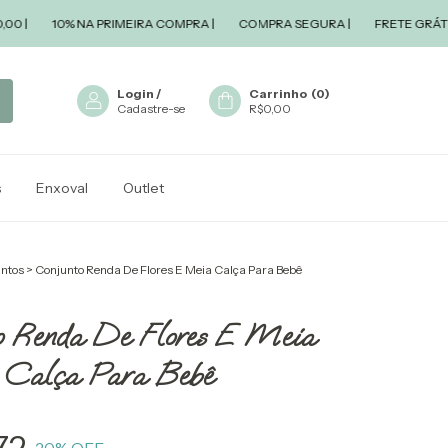
10% NA PRIMEIRA COMPRA |
COMPRA SEGURA |
FRETE GRÁTIS A PAR
Login
/
Carrinho
(
0
)
Cadastre-se
R$0,00
s
Enxoval
Outlet
ntos
>
Conjunto Renda De Flores E Meia Calça Para Bebê
o Renda De Flores E Meia
Calça Para Bebê