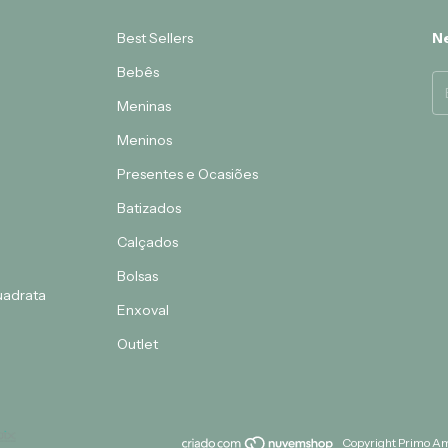
Best Sellers
Ne
Bebês
Meninas
Meninos
Presentes e Ocasiões
Batizados
Calçados
Bolsas
Quadrata
Enxoval
Outlet
Copyright Primo Am