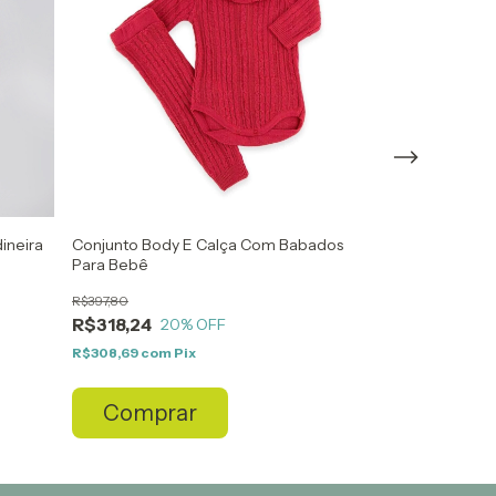
ineira
Conjunto Body E Calça Com Babados
Conjunto Body
Para Bebê
Para Bebê
R$397,80
R$164,50
R$318,24
R$131,60
20
% OFF
20
R$308,69
com
Pix
R$127,65
com
Pi
Compra
Comprar