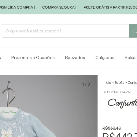
RA COMPRA |
COMPRA SEGURA |
FRETE GRÁTIS A PARTIR R$500,00 |
s
Presentes e Ocasiões
Batizados
Calçados
Bolsa
Início
>
Bebês
>
Conju
1
/
3
SKU:
5137304RN
Conjunt
R$553,40