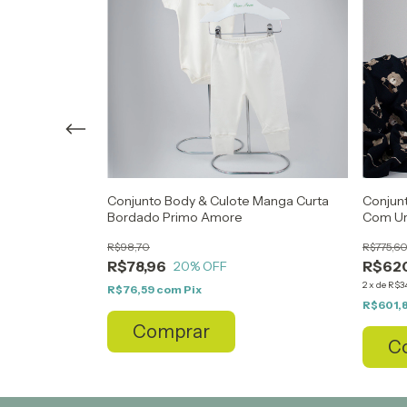
Borboleta Para
Conjunto Body & Culote Manga Curta
Conjun
Bordado Primo Amore
Com Ur
R$98,70
R$775,6
R$78,96
R$620
20
% OFF
2
x
de
R$3
R$76,59
com
Pix
R$601,
Comprar
C