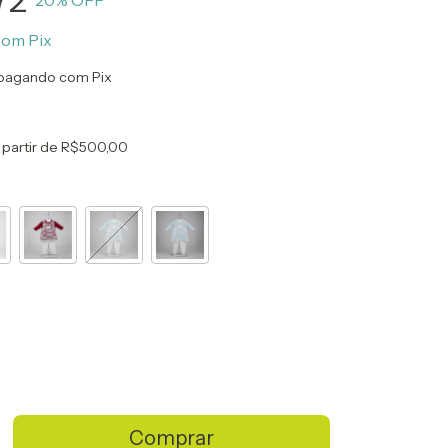
72
20
% OFF
com
Pix
pagando com Pix
 partir de
R$500,00